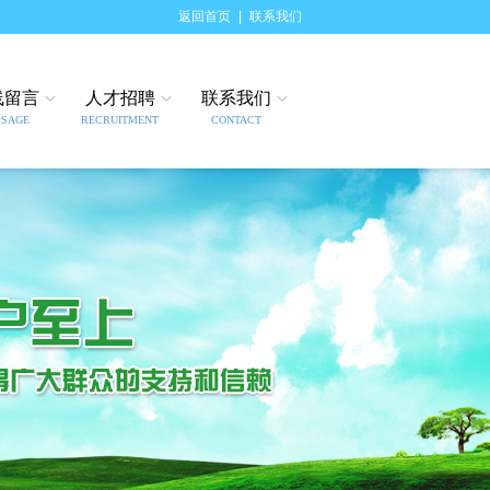
返回首页
|
联系我们
线留言
人才招聘
联系我们
SSAGE
RECRUITMENT
CONTACT